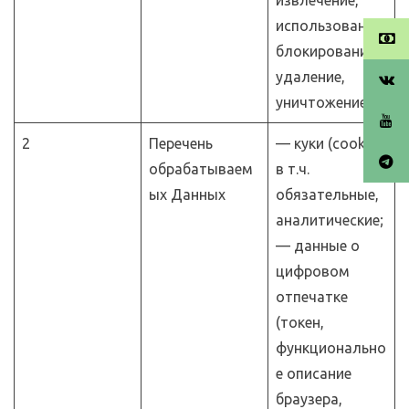
извлечение,
использование,
блокирование,
удаление,
уничтожение.
2
Перечень
— куки (cookie)
обрабатываем
в т.ч.
ых Данных
обязательные,
аналитические;
— данные о
цифровом
отпечатке
(токен,
функционально
е описание
браузера,