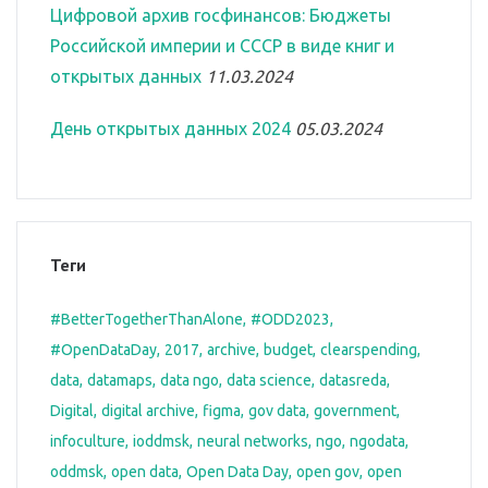
Цифровой архив госфинансов: Бюджеты
Российской империи и СССР в виде книг и
открытых данных
11.03.2024
День открытых данных 2024
05.03.2024
Теги
#BetterTogetherThanAlone
#ODD2023
#OpenDataDay
2017
archive
budget
clearspending
data
datamaps
data ngo
data science
datasreda
Digital
digital archive
figma
gov data
government
infoculture
ioddmsk
neural networks
ngo
ngodata
oddmsk
open data
Open Data Day
open gov
open