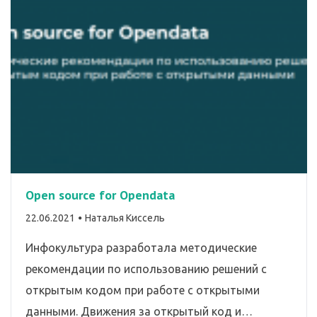
Open source for Opendata
By
22.06.2021
Наталья Киссель
Инфокультура разработала методические
рекомендации по использованию решений с
открытым кодом при работе с открытыми
данными. Движения за открытый код и…