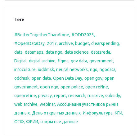
Теги
#BetterTogetherThanAlone
#ODD2023
#OpenDataDay
2017
archive
budget
clearspending
data
datamaps
data ngo
data science
datasreda
Digital
digital archive
figma
gov data
government
infoculture
ioddmsk
neural networks
ngo
ngodata
oddmsk
open data
Open Data Day
open gov
open
government
open ngo
open police
open refine
openrefine
privacy
report
research
ruarxive
subsidy
web archive
webinar
Ассоциация участников рынка
данных
День открытых данных
Инфокультура
КГИ
ОГФ
ФРИИ
открытые данные