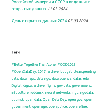
Российской империи и СССР в виде книг и
открытых данных
11.03.2024
День открытых данных 2024
05.03.2024
Теги
#BetterTogetherThanAlone
#ODD2023
#OpenDataDay
2017
archive
budget
clearspending
data
datamaps
data ngo
data science
datasreda
Digital
digital archive
figma
gov data
government
infoculture
ioddmsk
neural networks
ngo
ngodata
oddmsk
open data
Open Data Day
open gov
open
government
open ngo
open police
open refine