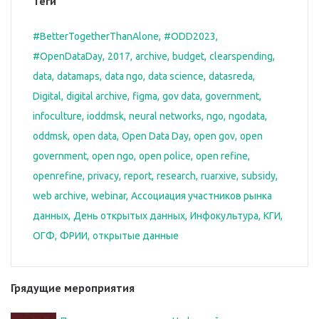
Теги
#BetterTogetherThanAlone
#ODD2023
#OpenDataDay
2017
archive
budget
clearspending
data
datamaps
data ngo
data science
datasreda
Digital
digital archive
figma
gov data
government
infoculture
ioddmsk
neural networks
ngo
ngodata
oddmsk
open data
Open Data Day
open gov
open
government
open ngo
open police
open refine
openrefine
privacy
report
research
ruarxive
subsidy
web archive
webinar
Ассоциация участников рынка
данных
День открытых данных
Инфокультура
КГИ
ОГФ
ФРИИ
открытые данные
Грядущие мероприятия