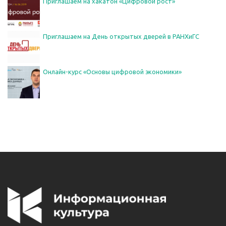
Приглашаем на хакатон «Цифровой рост»
Приглашаем на День открытых дверей в РАНХиГС
Онлайн-курс «Основы цифровой экономики»