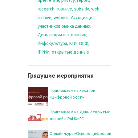
openrefine
privacy
report
research
ruarxive
subsidy
web
archive
webinar
Ассоциация
участников рынка данных
День открытых данных
Инфокультура
КГИ
ОГФ
ФРИИ
открытые данные
Грядущие мероприятия
Приглашаем на хакатон
«Цифровой рост»
Приглашаем на День открытых
дверей в РАНХиГС
Онлайн-курс «Основы цифровой