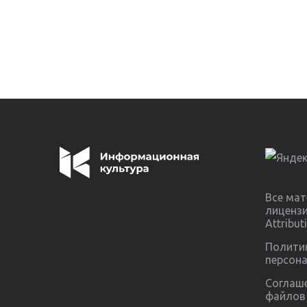
Все мат
лиценз
Attribut
Полити
персон
Соглаше
файлов 