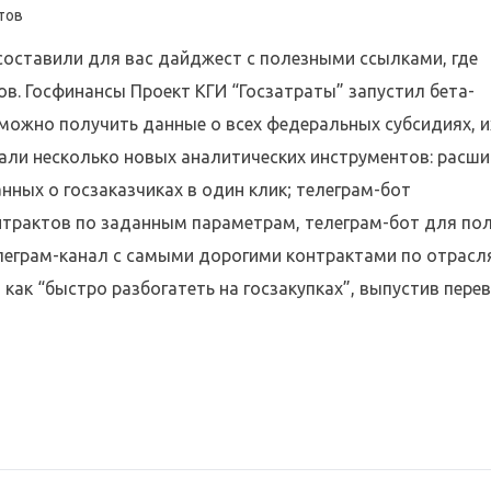
тов
составили для вас дайджест с полезными ссылками, где
в. Госфинансы Проект КГИ “Госзатраты” запустил бета-
 можно получить данные о всех федеральных субсидиях, и
али несколько новых аналитических инструментов: расши
нных о госзаказчиках в один клик; телеграм-бот
онтрактов по заданным параметрам, телеграм-бот для по
телеграм-канал с самыми дорогими контрактами по отрас
, как “быстро разбогатеть на госзакупках”, выпустив пере