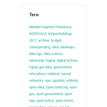
Теги
#BetterTogetherThanAlone
#ODD2023
#OpenDataDay
2017
archive
budget
clearspending
data
datamaps
data ngo
data science
datasreda
Digital
digital archive
figma
gov data
government
infoculture
ioddmsk
neural
networks
ngo
ngodata
oddmsk
open data
Open Data Day
open
gov
open government
open
ngo
open police
open refine