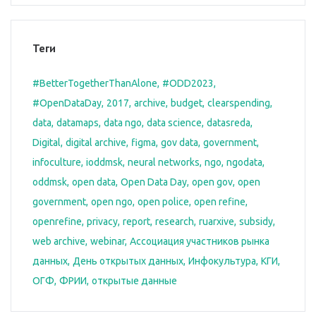
Теги
#BetterTogetherThanAlone
#ODD2023
#OpenDataDay
2017
archive
budget
clearspending
data
datamaps
data ngo
data science
datasreda
Digital
digital archive
figma
gov data
government
infoculture
ioddmsk
neural networks
ngo
ngodata
oddmsk
open data
Open Data Day
open gov
open
government
open ngo
open police
open refine
openrefine
privacy
report
research
ruarxive
subsidy
web archive
webinar
Ассоциация участников рынка
данных
День открытых данных
Инфокультура
КГИ
ОГФ
ФРИИ
открытые данные