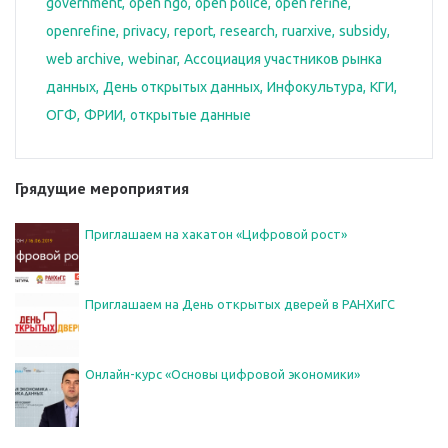
government
open ngo
open police
open refine
openrefine
privacy
report
research
ruarxive
subsidy
web archive
webinar
Ассоциация участников рынка
данных
День открытых данных
Инфокультура
КГИ
ОГФ
ФРИИ
открытые данные
Грядущие мероприятия
Приглашаем на хакатон «Цифровой рост»
Приглашаем на День открытых дверей в РАНХиГС
Онлайн-курс «Основы цифровой экономики»