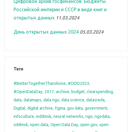
Цифровой архив госфинансов: Бюджеты
Российской империи и СССР в виде книг и
открытых данных
11.03.2024
День открытых данных 2024
05.03.2024
Теги
#BetterTogetherThanAlone
#ODD2023
#OpenDataDay
2017
archive
budget
clearspending
data
datamaps
data ngo
data science
datasreda
Digital
digital archive
figma
gov data
government
infoculture
ioddmsk
neural networks
ngo
ngodata
oddmsk
open data
Open Data Day
open gov
open