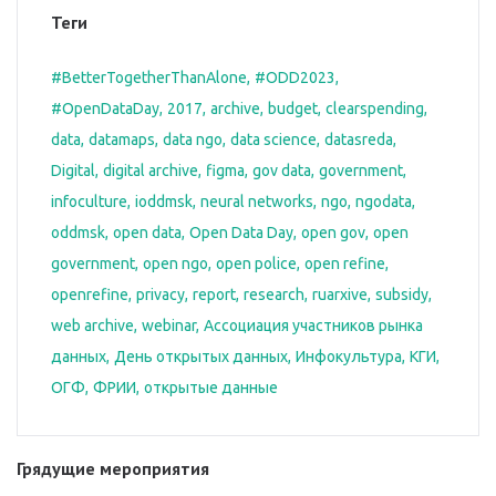
Теги
#BetterTogetherThanAlone
#ODD2023
#OpenDataDay
2017
archive
budget
clearspending
data
datamaps
data ngo
data science
datasreda
Digital
digital archive
figma
gov data
government
infoculture
ioddmsk
neural networks
ngo
ngodata
oddmsk
open data
Open Data Day
open gov
open
government
open ngo
open police
open refine
openrefine
privacy
report
research
ruarxive
subsidy
web archive
webinar
Ассоциация участников рынка
данных
День открытых данных
Инфокультура
КГИ
ОГФ
ФРИИ
открытые данные
Грядущие мероприятия