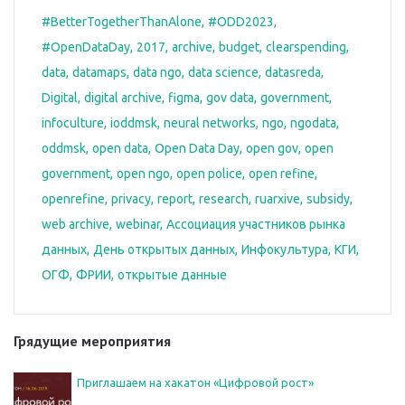
#BetterTogetherThanAlone
#ODD2023
#OpenDataDay
2017
archive
budget
clearspending
data
datamaps
data ngo
data science
datasreda
Digital
digital archive
figma
gov data
government
infoculture
ioddmsk
neural networks
ngo
ngodata
oddmsk
open data
Open Data Day
open gov
open
government
open ngo
open police
open refine
openrefine
privacy
report
research
ruarxive
subsidy
web archive
webinar
Ассоциация участников рынка
данных
День открытых данных
Инфокультура
КГИ
ОГФ
ФРИИ
открытые данные
Грядущие мероприятия
Приглашаем на хакатон «Цифровой рост»