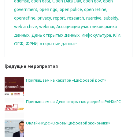
oddmsk
open data
Open Data Day
open gov
open
government
open ngo
open police
open refine
openrefine
privacy
report
research
ruarxive
subsidy
web archive
webinar
Ассоциация участников рынка
данных
День открытых данных
Инфокультура
КГИ
ОГФ
ФРИИ
открытые данные
Грядущие мероприятия
Приглашаем на хакатон «Цифровой рост»
Приглашаем на День открытых дверей в РАНХиГС
Онлайн-курс «Основы цифровой экономики»