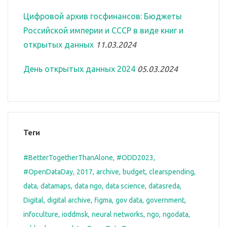
Цифровой архив госфинансов: Бюджеты
Российской империи и СССР в виде книг и
открытых данных
11.03.2024
День открытых данных 2024
05.03.2024
Теги
#BetterTogetherThanAlone
#ODD2023
#OpenDataDay
2017
archive
budget
clearspending
data
datamaps
data ngo
data science
datasreda
Digital
digital archive
figma
gov data
government
infoculture
ioddmsk
neural networks
ngo
ngodata