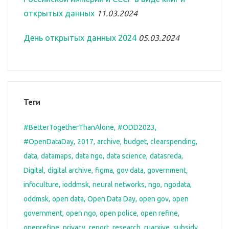
открытых данных
11.03.2024
День открытых данных 2024
05.03.2024
Теги
#BetterTogetherThanAlone
#ODD2023
#OpenDataDay
2017
archive
budget
clearspending
data
datamaps
data ngo
data science
datasreda
Digital
digital archive
figma
gov data
government
infoculture
ioddmsk
neural networks
ngo
ngodata
oddmsk
open data
Open Data Day
open gov
open
government
open ngo
open police
open refine
openrefine
privacy
report
research
ruarxive
subsidy