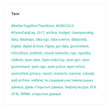
Теги
#BetterTogetherThanAlone
#ODD2023
#OpenDataDay
2017
archive
budget
clearspending
data
datamaps
data ngo
data science
datasreda
Digital
digital archive
figma
gov data
government
infoculture
ioddmsk
neural networks
ngo
ngodata
oddmsk
open data
Open Data Day
open gov
open
government
open ngo
open police
open refine
openrefine
privacy
report
research
ruarxive
subsidy
web archive
webinar
Ассоциация участников рынка
данных
День открытых данных
Инфокультура
КГИ
ОГФ
ФРИИ
открытые данные