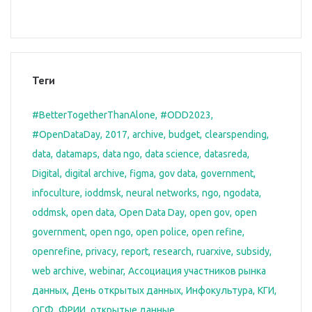
Теги
#BetterTogetherThanAlone
#ODD2023
#OpenDataDay
2017
archive
budget
clearspending
data
datamaps
data ngo
data science
datasreda
Digital
digital archive
figma
gov data
government
infoculture
ioddmsk
neural networks
ngo
ngodata
oddmsk
open data
Open Data Day
open gov
open
government
open ngo
open police
open refine
openrefine
privacy
report
research
ruarxive
subsidy
web archive
webinar
Ассоциация участников рынка
данных
День открытых данных
Инфокультура
КГИ
ОГФ
ФРИИ
открытые данные