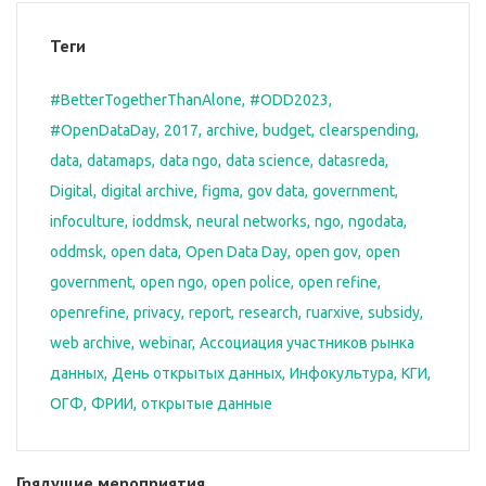
Теги
#BetterTogetherThanAlone
#ODD2023
#OpenDataDay
2017
archive
budget
clearspending
data
datamaps
data ngo
data science
datasreda
Digital
digital archive
figma
gov data
government
infoculture
ioddmsk
neural networks
ngo
ngodata
oddmsk
open data
Open Data Day
open gov
open
government
open ngo
open police
open refine
openrefine
privacy
report
research
ruarxive
subsidy
web archive
webinar
Ассоциация участников рынка
данных
День открытых данных
Инфокультура
КГИ
ОГФ
ФРИИ
открытые данные
Грядущие мероприятия