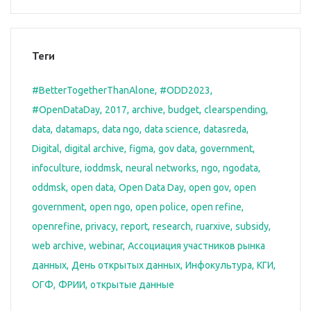
Теги
#BetterTogetherThanAlone
#ODD2023
#OpenDataDay
2017
archive
budget
clearspending
data
datamaps
data ngo
data science
datasreda
Digital
digital archive
figma
gov data
government
infoculture
ioddmsk
neural networks
ngo
ngodata
oddmsk
open data
Open Data Day
open gov
open
government
open ngo
open police
open refine
openrefine
privacy
report
research
ruarxive
subsidy
web archive
webinar
Ассоциация участников рынка
данных
День открытых данных
Инфокультура
КГИ
ОГФ
ФРИИ
открытые данные