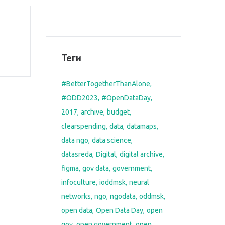
Теги
#BetterTogetherThanAlone
#ODD2023
#OpenDataDay
2017
archive
budget
clearspending
data
datamaps
data ngo
data science
datasreda
Digital
digital archive
figma
gov data
government
infoculture
ioddmsk
neural
networks
ngo
ngodata
oddmsk
open data
Open Data Day
open
gov
open government
open