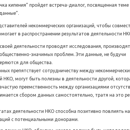
Точка кипения” пройдет встреча-диалог, посвященная теме
данные”.
дставителей некоммерческих организаций, чтобы совмес
омогает в распространении результатов деятельности НК
 своей деятельности проводят исследования, производя
общественно-значимых проблем. Эти данные, не будучи
еряются для общества.
нных препятствует сотрудничеству между некоммерческ
 НКО, могут быть полезны в деятельности другой, котора
зачастую преемственность между организациями отсутств
имается сбором данных самостоятельно, тратя на это ре
ьтатах деятельности НКО способна позитивно повлиять на
аций с потенциальными донорами.