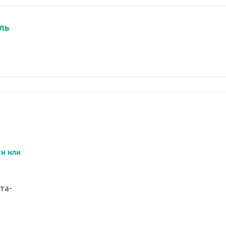
ль
и или
ата-