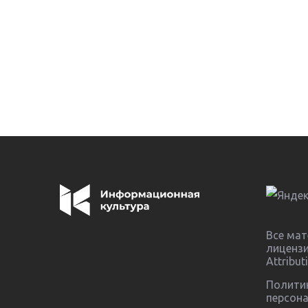
Все мат
лиценз
Attribut
Полити
персон