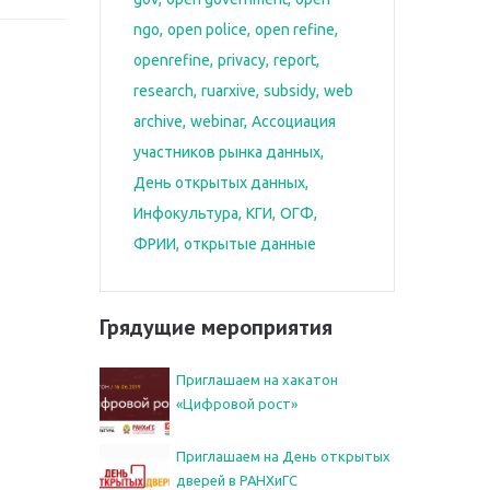
ngo
open police
open refine
openrefine
privacy
report
research
ruarxive
subsidy
web
archive
webinar
Ассоциация
участников рынка данных
День открытых данных
Инфокультура
КГИ
ОГФ
ФРИИ
открытые данные
Грядущие мероприятия
Приглашаем на хакатон
«Цифровой рост»
Приглашаем на День открытых
дверей в РАНХиГС