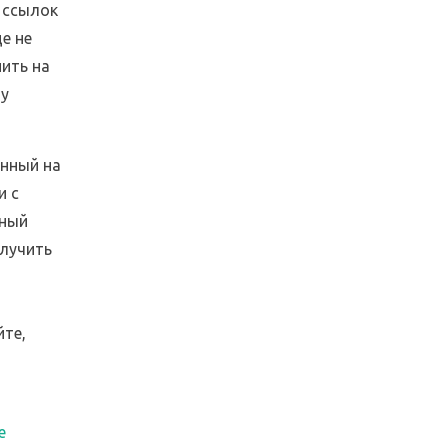
 ссылок
е не
ить на
цу
анный на
и с
нный
олучить
йте,
е