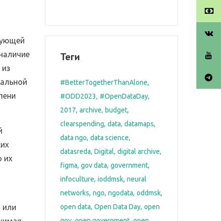
зующей
 наличие
Теги
 из
уальной
#BetterTogetherThanAlone
пени
#ODD2023
#OpenDataDay
2017
archive
budget
clearspending
data
datamaps
й
data ngo
data science
ких
datasreda
Digital
digital archive
 их
figma
gov data
government
infoculture
ioddmsk
neural
networks
ngo
ngodata
oddmsk
 или
open data
Open Data Day
open
днимая
gov
open government
open