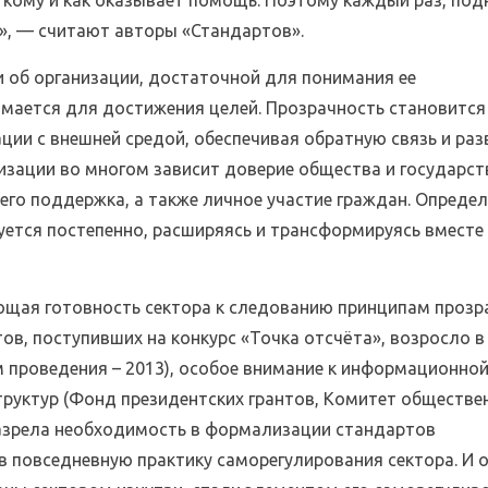
и», — считают авторы «Стандартов».
 об организации, достаточной для понимания ее
имается для достижения целей. Прозрачность становитс
ии с внешней средой, обеспечивая обратную связь и раз
зации во многом зависит доверие общества и государст
 его поддержка, а также личное участие граждан. Опреде
ется постепенно, расширяясь и трансформируясь вместе 
ающая готовность сектора к следованию принципам прозр
ов, поступивших на конкурс «Точка отсчёта», возросло в
м проведения – 2013), особое внимание к информационно
руктур (Фонд президентских грантов, Комитет обществе
назрела необходимость в формализации стандартов
 повседневную практику саморегулирования сектора. И 