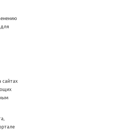
менению
 для
 сайтах
ующих
нным
а,
ортале