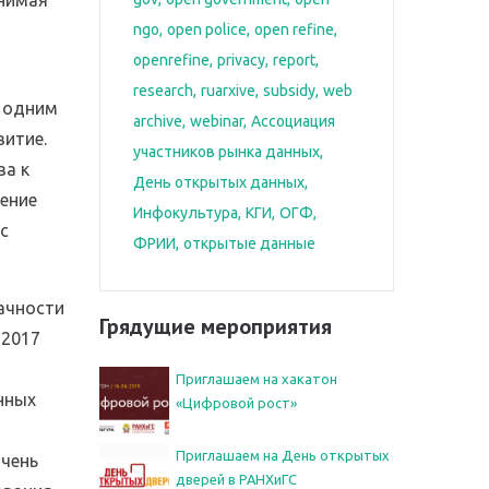
ngo
open police
open refine
openrefine
privacy
report
research
ruarxive
subsidy
web
я одним
archive
webinar
Ассоциация
витие.
участников рынка данных
ва к
День открытых данных
ление
Инфокультура
КГИ
ОГФ
с
ФРИИ
открытые данные
ачности
Грядущие мероприятия
 2017
й
Приглашаем на хакатон
нных
«Цифровой рост»
Приглашаем на День открытых
очень
дверей в РАНХиГС