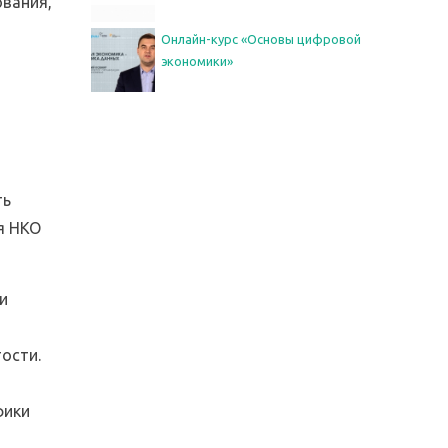
ования,
Онлайн-курс «Основы цифровой
экономики»
ть
я НКО
и
ости.
фики