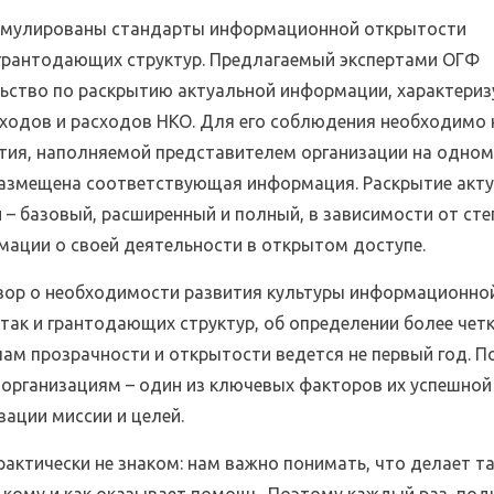
рмулированы стандарты информационной открытости
 грантодающих структур. Предлагаемый экспертами ОГФ
ьство по раскрытию актуальной информации, характери
оходов и расходов НКО. Для его соблюдения необходимо
ытия, наполняемой представителем организации на одном
размещена соответствующая информация. Раскрытие акт
– базовый, расширенный и полный, в зависимости от сте
ации о своей деятельности в открытом доступе.
овор о необходимости развития культуры информационно
так и грантодающих структур, об определении более чет
ам прозрачности и открытости ведется не первый год. По
организациям – один из ключевых факторов их успешной
ации миссии и целей.
рактически не знаком: нам важно понимать, что делает та
, кому и как оказывает помощь. Поэтому каждый раз, по