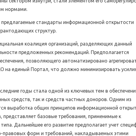
ны сектором изнутри, стали элементом его саморегулир
ом нормами.
ы предлагаемые стандарты информационной открытости
грантодающих структур.
ициальная коалиция организаций, разделяющих данный
льности предложенных рекомендаций. Предполагается
еспечения, позволяющего автоматизировано агрегирова
КО на единый Портал, что должно минимизировать усили
следние годы стала одной из ключевых тем в обеспечени
ных средств, так и средств частных доноров. Одним из
тся выработка общих принципов информационной открыт
, представляет базовые требования, применимые к
типа. Дальнейшее его развитие предполагает учет специ
но-правовых форм и требований, накладываемых этими