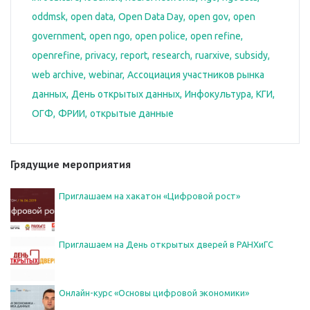
oddmsk
open data
Open Data Day
open gov
open
government
open ngo
open police
open refine
openrefine
privacy
report
research
ruarxive
subsidy
web archive
webinar
Ассоциация участников рынка
данных
День открытых данных
Инфокультура
КГИ
ОГФ
ФРИИ
открытые данные
Грядущие мероприятия
Приглашаем на хакатон «Цифровой рост»
Приглашаем на День открытых дверей в РАНХиГС
Онлайн-курс «Основы цифровой экономики»