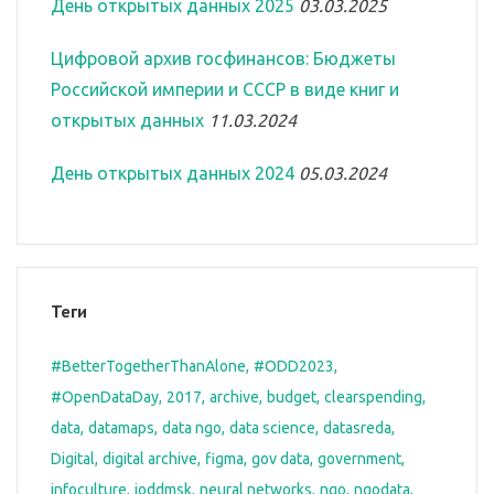
День открытых данных 2025
03.03.2025
Цифровой архив госфинансов: Бюджеты
Российской империи и СССР в виде книг и
открытых данных
11.03.2024
День открытых данных 2024
05.03.2024
Теги
#BetterTogetherThanAlone
#ODD2023
#OpenDataDay
2017
archive
budget
clearspending
data
datamaps
data ngo
data science
datasreda
Digital
digital archive
figma
gov data
government
infoculture
ioddmsk
neural networks
ngo
ngodata