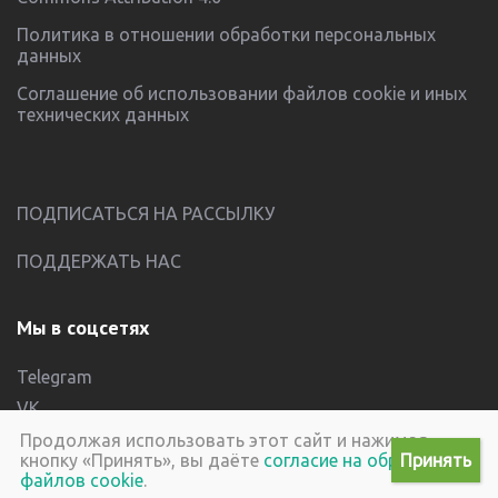
Политика в отношении обработки персональных
данных
Соглашение об использовании файлов cookie и иных
технических данных
ПОДПИСАТЬСЯ НА РАССЫЛКУ
ПОДДЕРЖАТЬ НАС
Мы в соцсетях
Telegram
VK
YouTube
Продолжая использовать этот сайт и нажимая
кнопку «Принять», вы даёте
согласие на обработку
файлов cookie
.