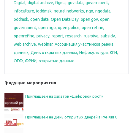
Digital
digital archive
figma
gov data
government
infoculture
ioddmsk
neural networks
ngo
ngodata
oddmsk
open data
Open Data Day
open gov
open
government
open ngo
open police
open refine
openrefine
privacy
report
research
ruarxive
subsidy
web archive
webinar
Ассоциация участников рынка
данных
День открытых данных
Инфокультура
КГИ
ОГФ
ФРИИ
открытые данные
Грядущие мероприятия
Приглашаем на хакатон «Цифровой рост»
Приглашаем на День открытых дверей в РАНХиГС