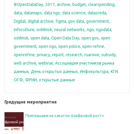
#OpenDataDay
2017
archive
budget
clearspending
data
datamaps
data ngo
data science
datasreda
Digital
digital archive
figma
gov data
government
infoculture
ioddmsk
neural networks
ngo
ngodata
oddmsk
open data
Open Data Day
open gov
open
government
open ngo
open police
open refine
openrefine
privacy
report
research
ruarxive
subsidy
web archive
webinar
Ассоциация участников рынка
данных
День открытых данных
Инфокультура
КГИ
ОГФ
ФРИИ
открытые данные
Грядущие мероприятия
Приглашаем на хакатон «Цифровой рост»