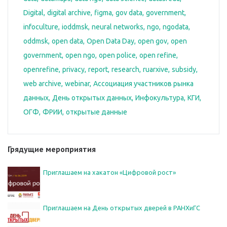
Digital
digital archive
figma
gov data
government
infoculture
ioddmsk
neural networks
ngo
ngodata
oddmsk
open data
Open Data Day
open gov
open
government
open ngo
open police
open refine
openrefine
privacy
report
research
ruarxive
subsidy
web archive
webinar
Ассоциация участников рынка
данных
День открытых данных
Инфокультура
КГИ
ОГФ
ФРИИ
открытые данные
Грядущие мероприятия
Приглашаем на хакатон «Цифровой рост»
Приглашаем на День открытых дверей в РАНХиГС