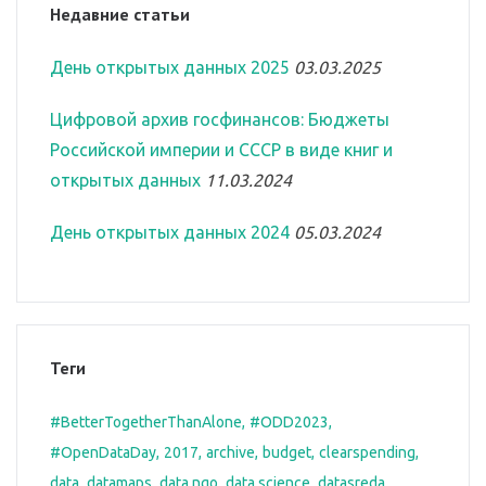
Недавние статьи
День открытых данных 2025
03.03.2025
Цифровой архив госфинансов: Бюджеты
Российской империи и СССР в виде книг и
открытых данных
11.03.2024
День открытых данных 2024
05.03.2024
Теги
#BetterTogetherThanAlone
#ODD2023
#OpenDataDay
2017
archive
budget
clearspending
data
datamaps
data ngo
data science
datasreda