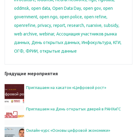
oddmsk
open data
Open Data Day
open gov
open
government
open ngo
open police
open refine
openrefine
privacy
report
research
ruarxive
subsidy
web archive
webinar
Ассоциация участников рынка
данных
День открытых данных
Инфокультура
КГИ
ОГФ
ФРИИ
открытые данные
Грядущие мероприятия
Приглашаем на хакатон «Цифровой рост»
Приглашаем на День открытых дверей в РАНХиГС
Онлайн-курс «Основы цифровой экономики»