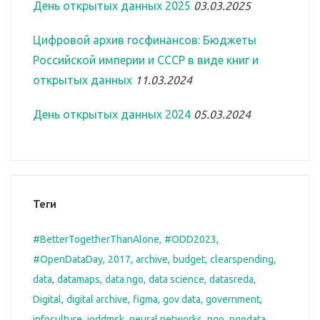
День открытых данных 2025
03.03.2025
Цифровой архив госфинансов: Бюджеты
Российской империи и СССР в виде книг и
открытых данных
11.03.2024
День открытых данных 2024
05.03.2024
Теги
#BetterTogetherThanAlone
#ODD2023
#OpenDataDay
2017
archive
budget
clearspending
data
datamaps
data ngo
data science
datasreda
Digital
digital archive
figma
gov data
government
infoculture
ioddmsk
neural networks
ngo
ngodata