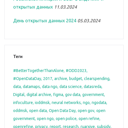
открытых данных
11.03.2024
День открытых данных 2024
05.03.2024
Теги
#BetterTogetherThanAlone
#ODD2023
#OpenDataDay
2017
archive
budget
clearspending
data
datamaps
data ngo
data science
datasreda
Digital
digital archive
figma
gov data
government
infoculture
ioddmsk
neural networks
ngo
ngodata
oddmsk
open data
Open Data Day
open gov
open
government
open ngo
open police
open refine
openrefine
privacy
report
research
ruarxive
subsidy