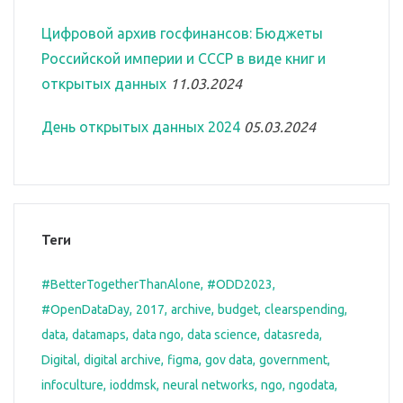
Цифровой архив госфинансов: Бюджеты
Российской империи и СССР в виде книг и
открытых данных
11.03.2024
День открытых данных 2024
05.03.2024
Теги
#BetterTogetherThanAlone
#ODD2023
#OpenDataDay
2017
archive
budget
clearspending
data
datamaps
data ngo
data science
datasreda
Digital
digital archive
figma
gov data
government
infoculture
ioddmsk
neural networks
ngo
ngodata