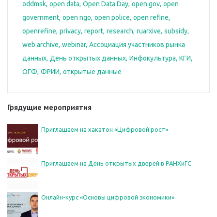
oddmsk
open data
Open Data Day
open gov
open
government
open ngo
open police
open refine
openrefine
privacy
report
research
ruarxive
subsidy
web archive
webinar
Ассоциация участников рынка
данных
День открытых данных
Инфокультура
КГИ
ОГФ
ФРИИ
открытые данные
Грядущие мероприятия
Приглашаем на хакатон «Цифровой рост»
Приглашаем на День открытых дверей в РАНХиГС
Онлайн-курс «Основы цифровой экономики»