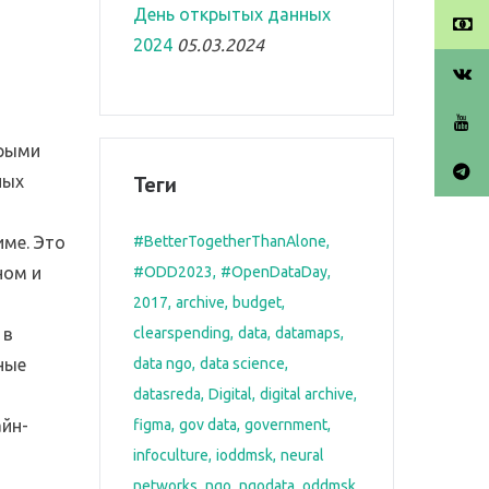
День открытых данных
2024
05.03.2024
орыми
Теги
ных
име. Это
#BetterTogetherThanAlone
ном и
#ODD2023
#OpenDataDay
2017
archive
budget
 в
clearspending
data
datamaps
ные
data ngo
data science
datasreda
Digital
digital archive
йн-
figma
gov data
government
infoculture
ioddmsk
neural
networks
ngo
ngodata
oddmsk