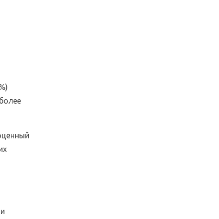
%)
 более
ноценный
их
ми