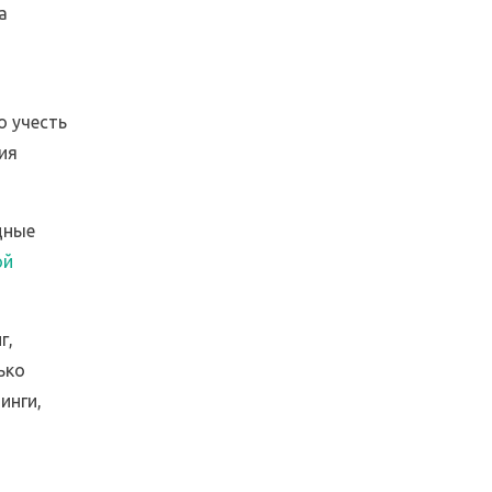
а
о учесть
ия
дные
ой
г,
ько
инги,