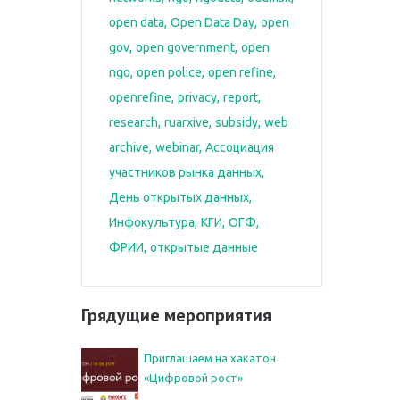
open data
Open Data Day
open
gov
open government
open
ngo
open police
open refine
openrefine
privacy
report
research
ruarxive
subsidy
web
archive
webinar
Ассоциация
участников рынка данных
День открытых данных
Инфокультура
КГИ
ОГФ
ФРИИ
открытые данные
Грядущие мероприятия
Приглашаем на хакатон
«Цифровой рост»