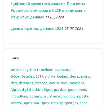
Цифровой архив госфинансов: Бюджеты
Российской империи и СССР в виде книг и
открытых данных
11.03.2024
День открытых данных 2024
05.03.2024
Теги
#BetterTogetherThanAlone
#ODD2023
#OpenDataDay
2017
archive
budget
clearspending
data
datamaps
data ngo
data science
datasreda
Digital
digital archive
figma
gov data
government
infoculture
ioddmsk
neural networks
ngo
ngodata
oddmsk
open data
Open Data Day
open gov
open