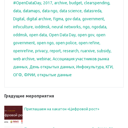
#OpenDataDay
2017
archive
budget
clearspending
data
datamaps
data ngo
data science
datasreda
Digital
digital archive
figma
gov data
government
infoculture
ioddmsk
neural networks
ngo
ngodata
oddmsk
open data
Open Data Day
open gov
open
government
open ngo
open police
open refine
openrefine
privacy
report
research
ruarxive
subsidy
web archive
webinar
Ассоциация участников рынка
данных
День открытых данных
Инфокультура
КГИ
ОГФ
ФРИИ
открытые данные
Грядущие мероприятия
Приглашаем на хакатон «Цифровой рост»