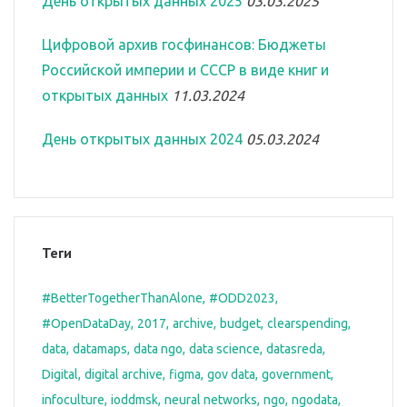
День открытых данных 2025
03.03.2025
Цифровой архив госфинансов: Бюджеты
Российской империи и СССР в виде книг и
открытых данных
11.03.2024
День открытых данных 2024
05.03.2024
Теги
#BetterTogetherThanAlone
#ODD2023
#OpenDataDay
2017
archive
budget
clearspending
data
datamaps
data ngo
data science
datasreda
Digital
digital archive
figma
gov data
government
infoculture
ioddmsk
neural networks
ngo
ngodata