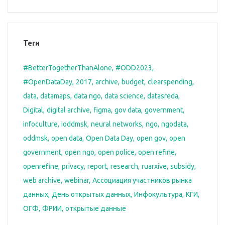
Теги
#BetterTogetherThanAlone
#ODD2023
#OpenDataDay
2017
archive
budget
clearspending
data
datamaps
data ngo
data science
datasreda
Digital
digital archive
figma
gov data
government
infoculture
ioddmsk
neural networks
ngo
ngodata
oddmsk
open data
Open Data Day
open gov
open
government
open ngo
open police
open refine
openrefine
privacy
report
research
ruarxive
subsidy
web archive
webinar
Ассоциация участников рынка
данных
День открытых данных
Инфокультура
КГИ
ОГФ
ФРИИ
открытые данные