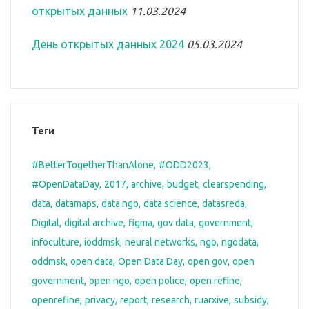
открытых данных
11.03.2024
День открытых данных 2024
05.03.2024
Теги
#BetterTogetherThanAlone
#ODD2023
#OpenDataDay
2017
archive
budget
clearspending
data
datamaps
data ngo
data science
datasreda
Digital
digital archive
figma
gov data
government
infoculture
ioddmsk
neural networks
ngo
ngodata
oddmsk
open data
Open Data Day
open gov
open
government
open ngo
open police
open refine
openrefine
privacy
report
research
ruarxive
subsidy