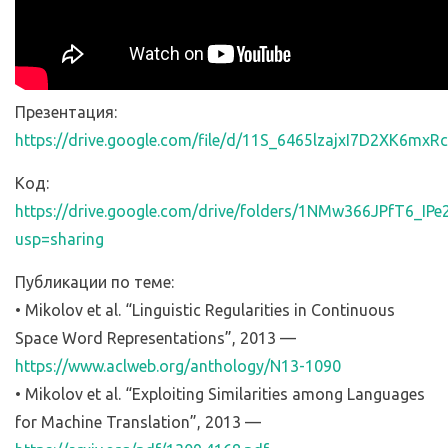
Презентация:
https://drive.google.com/file/d/11S_6465lzajxI7D2XK6mx
Код:
https://drive.google.com/drive/folders/1NMw366JPfT6_I
usp=sharing
Публикации по теме:
• Mikolov et al. “Linguistic Regularities in Continuous
Space Word Representations”, 2013 —
https://www.aclweb.org/anthology/N13-1090
• Mikolov et al. “Exploiting Similarities among Languages
for Machine Translation”, 2013 —